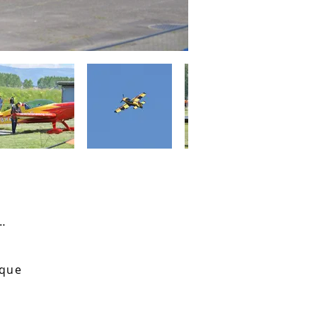
erobatic Academy
ique