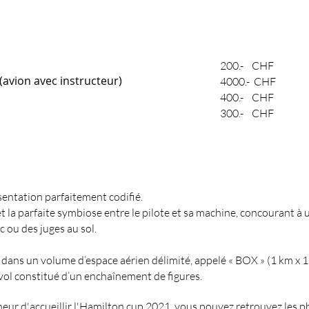
200.- CHF
 (avion avec instructeur)
4000.- CHF
400.- CHF
300.- CHF
sentation parfaitement codifié.
e et la parfaite symbiose entre le pilote et sa machine, concourant
c ou des juges au sol.
 dans un volume d’espace aérien délimité, appelé « BOX » (1 km x 1 
ol constitué d’un enchaînement de figures.
eur d'accueillir l'Hamilton cup 2021. vous pouvez retrouvez les p