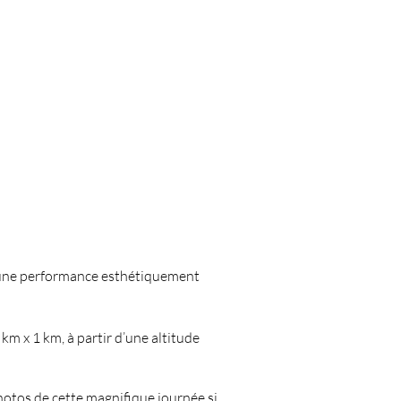
 à une performance esthétiquement
km x 1 km, à partir d’une altitude
hotos de cette magnifique journée si