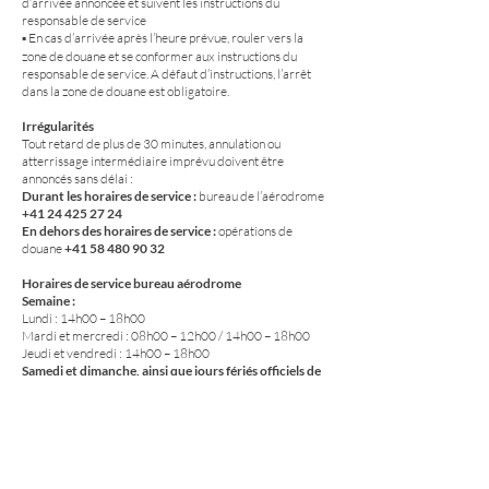
d’arrivée annoncée et suivent les instructions du
responsable de service
▪ En cas d’arrivée après l’heure prévue, rouler vers la
zone de douane et se conformer aux instructions du
responsable de service. A défaut d’instructions, l’arrêt
dans la zone de douane est obligatoire.
Irrégularités
Tout retard de plus de 30 minutes, annulation ou
atterrissage intermédiaire imprévu doivent être
annoncés sans délai :
Durant les horaires de service :
bureau de l’aérodrome
+41 24 425 27 24
En dehors des horaires de service :
opérations de
douane
+41 58 480 90 32
Horaires de service bureau aérodrome
Semaine :
Lundi : 14h00 – 18h00
Mardi et mercredi : 08h00 – 12h00 / 14h00 – 18h00
Jeudi et vendredi : 14h00 – 18h00
Samedi et dimanche, ainsi que jours fériés officiels de
canton de Vaud
:
09h00 – 19h00 de mi-mars à mi-octobre
Taxes
Une taxe de CHF 20.- est perçue pour l’arrivée. Le
départ est exonéré.