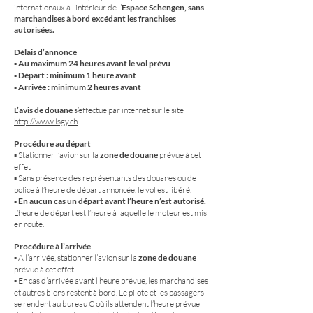
internationaux à l’intérieur de l’
Espace Schengen, sans
marchandises à bord excédant les franchises
autorisées.
Délais d’annonce
▪ Au maximum 24 heures avant le vol prévu
▪ Départ : minimum 1 heure avant
▪ Arrivée : minimum 2 heures avant
L’avis de douane
s’effectue par internet sur le site
http://www.lsgy.ch
Procédure au départ
▪ Stationner l’avion sur la
zone de douane
prévue à cet
effet
▪ Sans présence des représentants des douanes ou de
police à l’heure de départ annoncée, le vol est libéré.
▪
En aucun cas un départ avant l’heure n’est autorisé.
L’heure de départ est l’heure à laquelle le moteur est mis
en route.
Procédure à l’arrivée
▪ A l’arrivée, stationner l’avion sur la
zone de douane
prévue à cet effet
.
▪ En cas d’arrivée avant l’heure prévue, les marchandises
et autres biens restent à bord. Le pilote et les passagers
se rendent au bureau C où ils attendent l’heure prévue