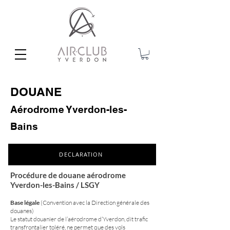
DOUANE
Aérodrome Yverdon-les-
Bains
DECLARATION
Procédure de douane aérodrome
Yverdon-les-Bains / LSGY
Base légale
(Convention avec la Direction générale des
douanes)
Le statut douanier de l’aérodrome d’Yverdon, dit trafic
transfrontalier toléré, ne permet que des vols