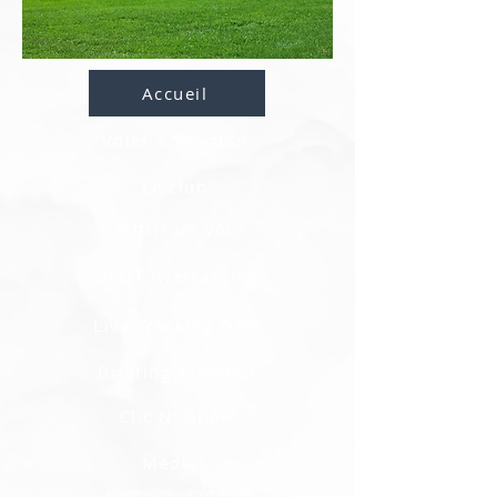
Accueil
Voler à Yverdon
Le club
Offrir un vol
SPOT livetracking
Live Tracking OGN
Briefing & Météo
Clic N' Glide
Médias
volplaneur@air-club-yverdon.ch